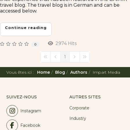
travel blog. The travel blog is in German and can be
accessed below.
Continue reading
2974 Hits
0
1
First Page
Previous Page
Next Page
Last Page
Vous êtes ici :
Home
Blog
Authors
Impart Media
SUIVEZ-NOUS
AUTRES SITES
Corporate
Instagram
Industry
Facebook