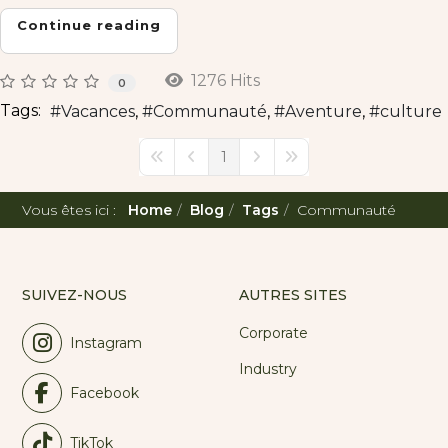
Continue reading
1276 Hits
0
Tags:
Vacances
Communauté
Aventure
culture
1
First Page
Previous Page
Next Page
Last Page
Vous êtes ici :
Home
Blog
Tags
Communauté
SUIVEZ-NOUS
AUTRES SITES
Corporate
Instagram
Industry
Facebook
TikTok