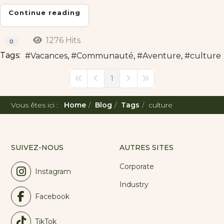
Continue reading
1276 Hits
0
Tags:
Vacances
Communauté
Aventure
culture
1
First Page
Previous Page
Next Page
Last Page
Vous êtes ici :
Home
Blog
Tags
culture
SUIVEZ-NOUS
AUTRES SITES
Corporate
Instagram
Industry
Facebook
TikTok