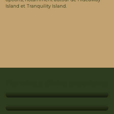
Island et Tranquility Island.
Planning a diving experience
Guide 4 jours de plongée à Efate
Guide 4 jours de plongée à Santo