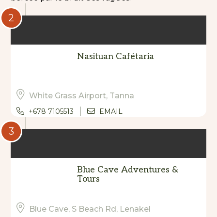
2
Nasituan Cafétaria
White Grass Airport, Tanna
+678 7105513
EMAIL
3
Blue Cave Adventures &
Tours
Blue Cave, S Beach Rd, Lenakel