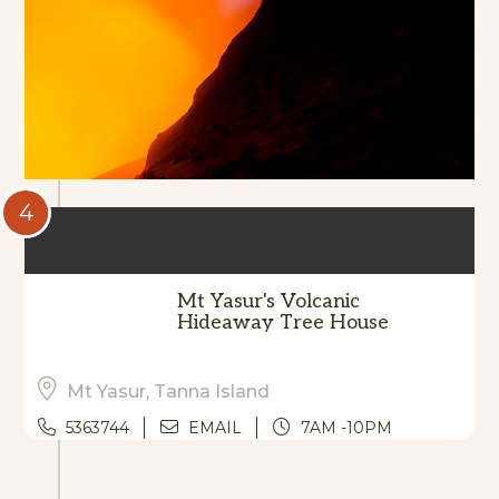
4
Mt Yasur's Volcanic
Hideaway Tree House
Mt Yasur, Tanna Island
5363744
EMAIL
7AM -10PM