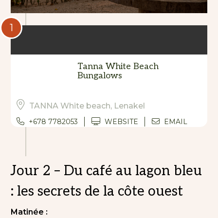
1
Tanna White Beach
Bungalows
TANNA White beach, Lenakel
+678 7782053
WEBSITE
EMAIL
Jour 2 – Du café au lagon bleu
: les secrets de la côte ouest
Matinée :