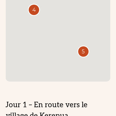
4
2
5
Jour 1 – En route vers le
village de Kerepua